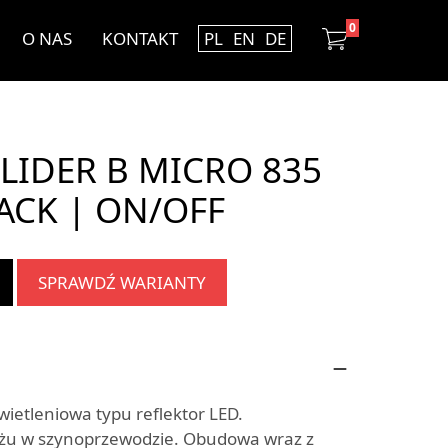
0
O NAS
KONTAKT
PL
EN
DE
LIDER B MICRO 835
ACK | ON/OFF
SPRAWDŹ WARIANTY
etleniowa typu reflektor LED.
żu w szynoprzewodzie. Obudowa wraz z