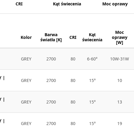
CRI
Kąt świecenia
Moc oprawy
Moc
Barwa
Kąt
Kolor
CRI
oprawy
światła [K]
świecenia
[W]
GREY
2700
80
6-60°
10W-31W
Y |
GREY
2700
80
15°
10
Y |
GREY
2700
80
15°
13
Y |
GREY
2700
80
15°
19