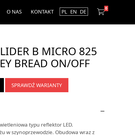
0
O NAS
KONTAKT
PL
EN
DE
LIDER B MICRO 825
REY BREAD ON/OFF
SPRAWDŹ WARIANTY
etleniowa typu reflektor LED.
żu w szynoprzewodzie. Obudowa wraz z