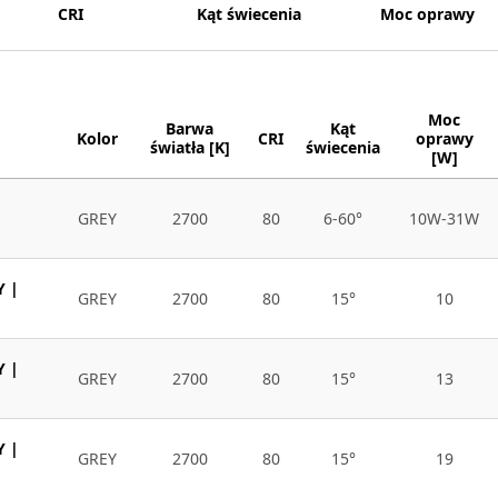
CRI
Kąt świecenia
Moc oprawy
Moc
Barwa
Kąt
Kolor
CRI
oprawy
światła [K]
świecenia
[W]
GREY
2700
80
6-60°
10W-31W
Y |
GREY
2700
80
15°
10
Y |
GREY
2700
80
15°
13
Y |
GREY
2700
80
15°
19