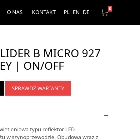
0
O NAS
KONTAKT
PL
EN
DE
LIDER B MICRO 927
EY | ON/OFF
SPRAWDŹ WARIANTY
etleniowa typu reflektor LED.
żu w szynoprzewodzie. Obudowa wraz z