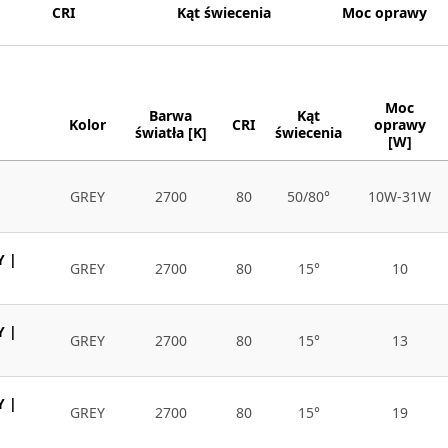
CRI
Kąt świecenia
Moc oprawy
Moc
Barwa
Kąt
Kolor
CRI
oprawy
światła [K]
świecenia
[W]
GREY
2700
80
50/80°
10W-31W
Y |
GREY
2700
80
15°
10
Y |
GREY
2700
80
15°
13
Y |
GREY
2700
80
15°
19