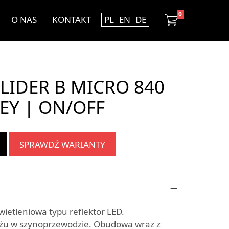
0
O NAS
KONTAKT
PL
EN
DE
LIDER B MICRO 840
EY | ON/OFF
SPRAWDŹ WARIANTY
etleniowa typu reflektor LED.
żu w szynoprzewodzie. Obudowa wraz z