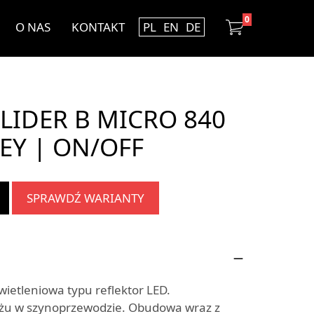
0
O NAS
KONTAKT
PL
EN
DE
LIDER B MICRO 840
EY | ON/OFF
SPRAWDŹ WARIANTY
etleniowa typu reflektor LED.
żu w szynoprzewodzie. Obudowa wraz z