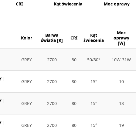
CRI
Kąt świecenia
Moc oprawy
Moc
Barwa
Kąt
Kolor
CRI
oprawy
światła [K]
świecenia
[W]
GREY
2700
80
50/80°
10W-31W
Y |
GREY
2700
80
15°
10
Y |
GREY
2700
80
15°
13
Y |
GREY
2700
80
15°
19