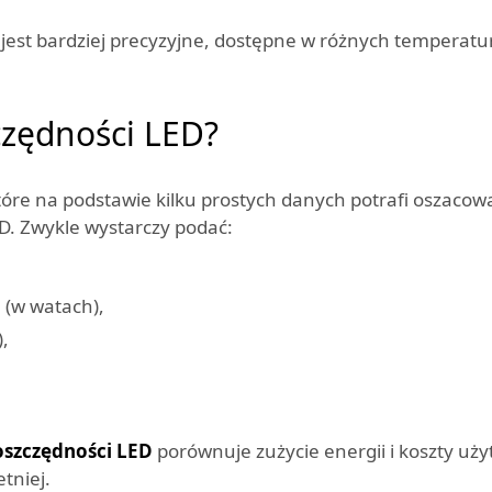
jest bardziej precyzyjne, dostępne w różnych temperatu
zczędności LED?
tóre na podstawie kilku prostych danych potrafi oszacowa
ED. Zwykle wystarczy podać:
 (w watach),
),
oszczędności LED
porównuje zużycie energii i koszty uż
etniej.