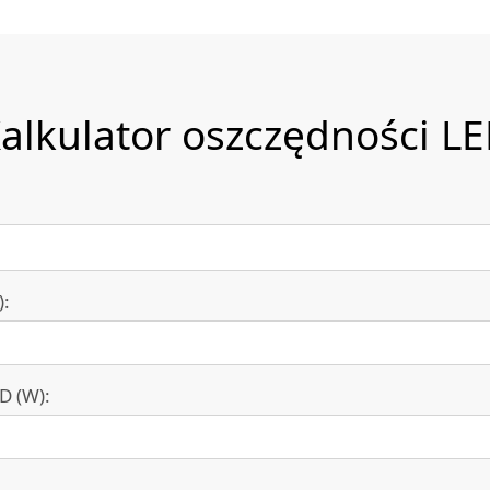
alkulator oszczędności L
):
D (W):