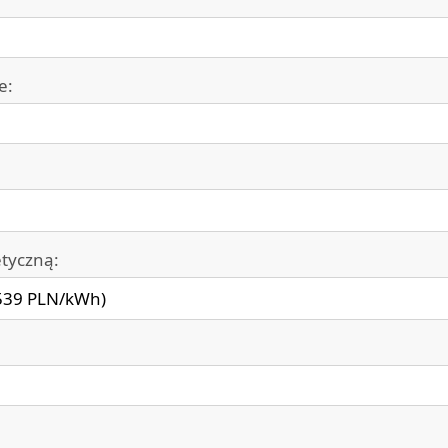
e:
etyczną: