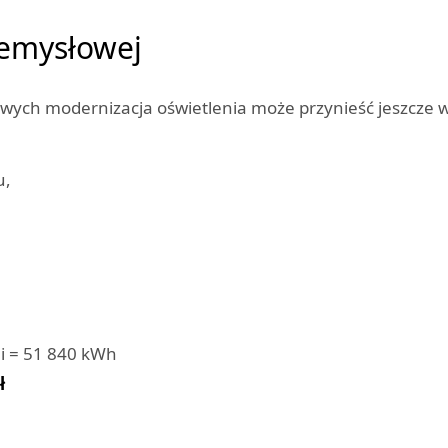
zemysłowej
wych modernizacja oświetlenia może przynieść jeszcze wi
u,
ni = 51 840 kWh
ł